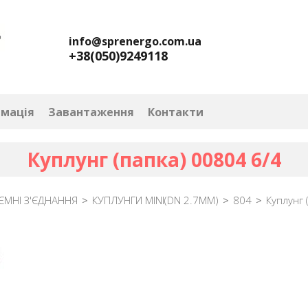
info@sprenergo.com.ua
+38(050)9249118
рмація
Завантаження
Контакти
Куплунг (папка) 00804 6/4
МНІ З'ЄДНАННЯ
>
КУПЛУНГИ MINI(DN 2.7MM)
>
804
>
Куплунг 