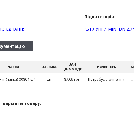
Підкатегорія:
 З'ЄДНАННЯ
КУПЛУНГИ MINI(DN 2.
кументацію
UAH
Назва
Од. вим.
Наявність
К
Ціна з ПДВ
–
нг (папка) 00804 6/4
шт
87.09 грн
Потребує уточнення
і варіанти товару: