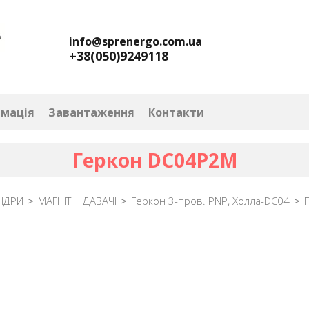
info@sprenergo.com.ua
+38(050)9249118
рмація
Завантаження
Контакти
Геркон DC04P2M
НДРИ
>
МАГНІТНІ ДАВАЧІ
>
Геркон 3-пров. PNP, Холла-DC04
>