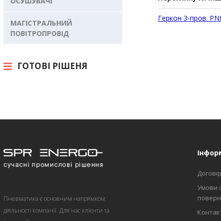
ОСУШУВАЧІ
Геркон 3-пров. PN
МАГІСТРАЛЬНИЙ
ПОВІТРОПРОВІД
ГОТОВІ РІШЕНЯ
Інфор
Договір
Умови 
поверн
Пневматика є основним напрямком
діяльності компанії. Для нас клієнти та
Контакт