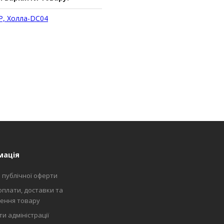
P, Холла-DC04
мація
 публічної оферти
оплати, доставки та
ення товару
и адміністрації