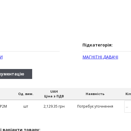
Підкатегорія:
И
МАГНІТНІ ДАВАЧІ
кументацію
UAH
Од. вим.
Наявність
Кіл
Ціна з ПДВ
–
4P2M
шт
2,129.35 грн
Потребує уточнення
і варіанти товару: