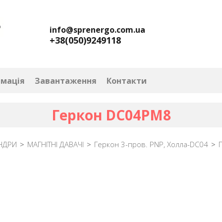
info@sprenergo.com.ua
+38(050)9249118
рмація
Завантаження
Контакти
Геркон DC04PM8
НДРИ
>
МАГНІТНІ ДАВАЧІ
>
Геркон 3-пров. PNP, Холла-DC04
>