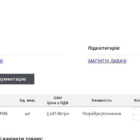
Підкатегорія:
И
МАГНІТНІ ДАВАЧІ
кументацію
UAH
Од. вим.
Наявність
Кіл
Ціна з ПДВ
–
4PM8
шт
2,247.98 грн
Потребує уточнення
і варіанти товару: