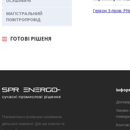
ОСУШУВАЧІ
Геркон 3-пров. PN
МАГІСТРАЛЬНИЙ
ПОВІТРОПРОВІД
ГОТОВІ РІШЕНЯ
Інфор
Договір
Умови 
поверн
Пневматика є основним напрямком
діяльності компанії. Для нас клієнти та
Контакт