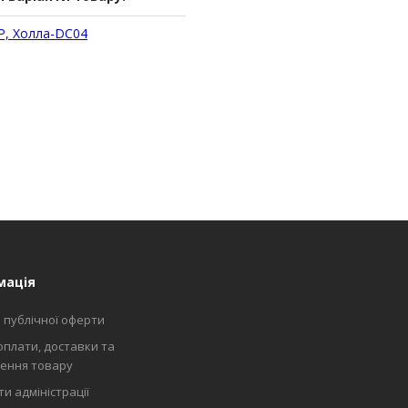
P, Холла-DC04
мація
 публічної оферти
оплати, доставки та
ення товару
и адміністрації