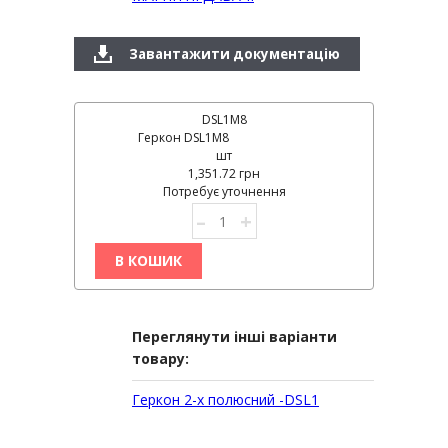
Завантажити документацію
DSL1M8
Геркон DSL1M8
шт
1,351.72 грн
Потребує уточнення
–
+
В КОШИК
Переглянути інші варіанти
товару:
Геркон 2-х полюсний -DSL1