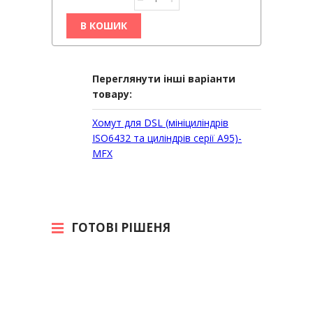
В КОШИК
Переглянути інші варіанти
товару:
Хомут для DSL (мініциліндрів
ISO6432 та циліндрів серії A95)-
MFX
ГОТОВІ РІШЕНЯ