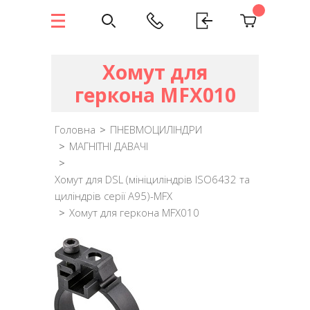
Хомут для
геркона MFX010
Головна
>
ПНЕВМОЦИЛІНДРИ
>
МАГНІТНІ ДАВАЧІ
>
Хомут для DSL (мініциліндрів ISO6432 та
циліндрів серії A95)-MFX
>
Хомут для геркона MFX010