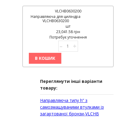
VLCHB0630200
Направляюча для циліндра
VLCHB0630200
шт
23,041.58 грн
Потребує уточнення
–
+
В КОШИК
Переглянути інші варіанти
товару:
Направляюча типу h” з
самозмащуваними втулками із
загартованої бронзи-VLCHB