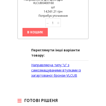
VLCUB0400160
шт
14,561.21 грн
Потребує уточнення
–
+
В КОШИК
Переглянути інші варіанти
товару:
Направляюча типу “u” з
самозмащуваними втулками із
загартованої бронзи-VLCUB
ГОТОВІ РІШЕНЯ