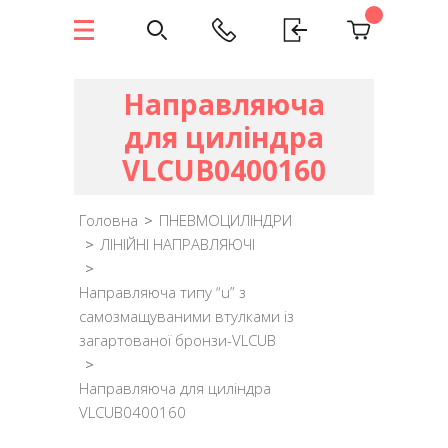
Направляюча
для циліндра
VLCUB0400160
Головна
>
ПНЕВМОЦИЛІНДРИ
>
ЛІНІЙНІ НАПРАВЛЯЮЧІ
>
Направляюча типу “u” з
самозмащуваними втулками із
загартованої бронзи-VLCUB
>
Направляюча для циліндра
VLCUB0400160