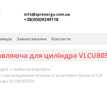
info@sprenergo.com.ua
+38(050)9249118
рмація
Завантаження
Контакти
вляюча для циліндра VLCUB0
НДРИ
>
ЛІНІЙНІ НАПРАВЛЯЮЧІ
 з самозмащуваними втулками із загартованої бронзи-VLCUB
індра VLCUB0500500