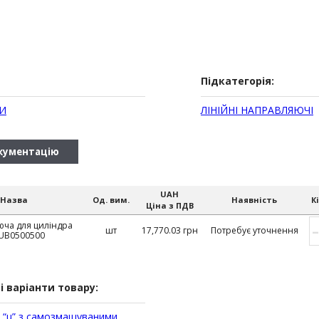
Підкатегорія:
И
ЛІНІЙНІ НАПРАВЛЯЮЧІ
кументацію
UAH
Назва
Од. вим.
Наявність
К
Ціна з ПДВ
ча для циліндра
–
шт
17,770.03 грн
Потребує уточнення
UB0500500
і варіанти товару:
 “u” з самозмащуваними