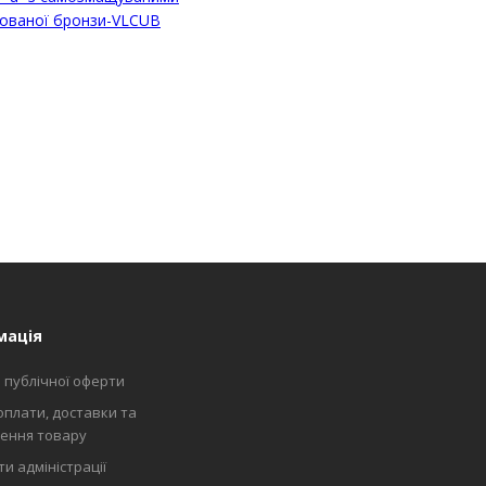
тованої бронзи-VLCUB
мація
 публічної оферти
оплати, доставки та
ення товару
и адміністрації