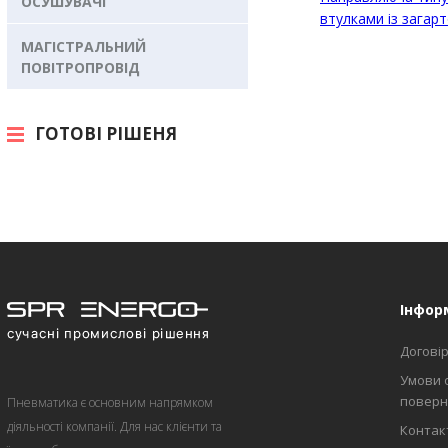
ОСУШУВАЧІ
втулками із загар
МАГІСТРАЛЬНИЙ
ПОВІТРОПРОВІД
ГОТОВІ РІШЕНЯ
Інфор
Договір
Умови 
поверн
Пневматика є основним напрямком
діяльності компанії. Для нас клієнти та
Контакт