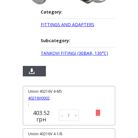
Category:
FITTINGS AND ADAPTERS
Subcategory:
TANKOVI FITINGI (30BAR, 130°C)
Union 40216V 4-M5
40216V0002
:
403.52
–
+
грн
Union 40216V 4-1/8