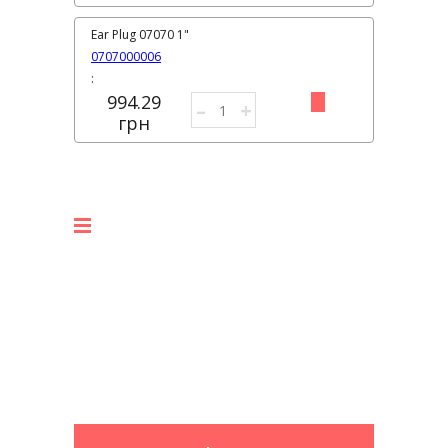
Ear Plug 07070 1"
0707000006
:
994.29
–
+
грн