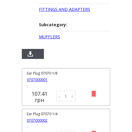
FITTINGS AND ADAPTERS
Subcategory:
MUFFLERS
Ear Plug 07070 1/8
0707000001
:
107.41
–
+
грн
Ear Plug 07070 1/4
0707000002
: