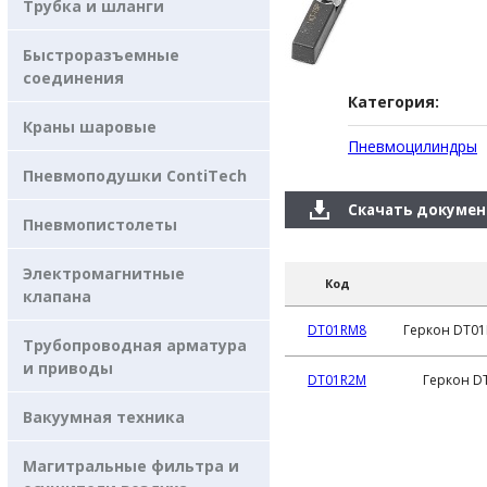
Трубка и шланги
Быстроразъемные
соединения
Категория:
Краны шаровые
Пневмоцилиндры
Пневмоподушки ContiTech
Скачать докуме
Пневмопистолеты
Электромагнитные
Код
клапана
DT01RM8
Геркон DT01
Трубопроводная арматура
и приводы
DT01R2M
Геркон DT
Вакуумная техника
Магитральные фильтра и