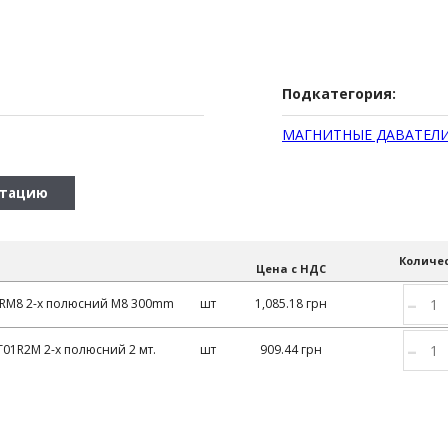
Подкатегория:
МАГНИТНЫЕ ДАВАТЕЛ
нтацию
Количе
Цена с НДС
–
RM8 2-х полюсний M8 300mm
шт
1,085.18 грн
–
01R2M 2-х полюсний 2 мт.
шт
909.44 грн