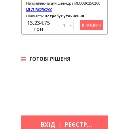
Направляюча для циліндра MLCUB0250200
MLCUB0250200
Наявність:
Потребує уточнення
13,234.75
–
+
В КОШИК
грн
ГОТОВІ РІШЕНЯ
ВХІД
|
РЕЄСТРАЦІЯ