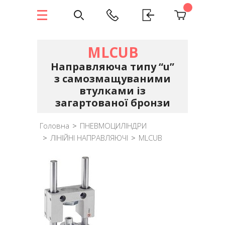
MLCUB
Направляюча типу “u”
з самозмащуваними
втулками із
загартованої бронзи
Головна
>
ПНЕВМОЦИЛІНДРИ
>
ЛІНІЙНІ НАПРАВЛЯЮЧІ
>
MLCUB