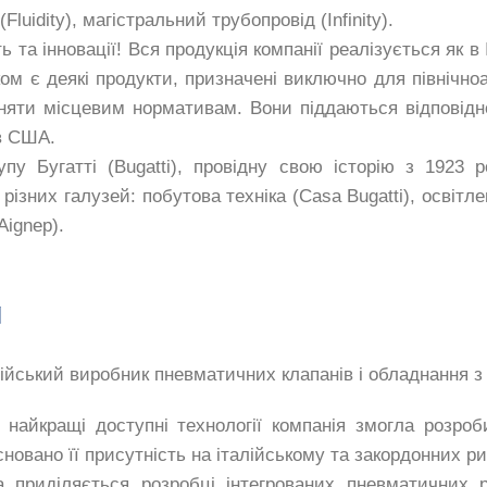
Fluidity), магістральний трубопровід (Infinity).
та інновації! Вся продукція компанії реалізується як в І
ом є деякі продукти, призначені виключно для північно
ьняти місцевим нормативам. Вони піддаються відповід
 в США.
пу Бугатті (Bugatti), провідну свою історію з 1923 р
 різних галузей: побутова техніка (Casa Bugatti), освітл
(Aignep).
йський виробник пневматичних клапанів і обладнання з 
кращі доступні технології компанія змогла розроб
сновано її присутність на італійському та закордонних ри
иділяється розробці інтегрованих пневматичних рі