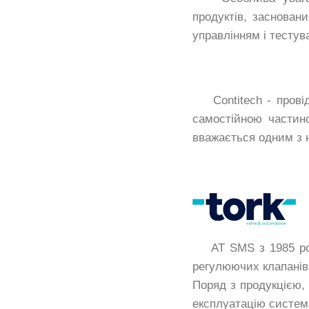
продуктів, заснован
управлінням і тестув
Contitech - провідн
самостійною частино
вважається одним з 
АТ SMS з 1985 рок
регулюючих клапанів
Поряд з продукцією, 
експлуатацію систем 