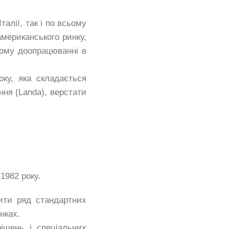
талії, так і по всьому
американського ринку,
ному доопрацюванні в
оку, яка складається
ення (Landa), верстати
1982 року.
ити ряд стандартних
нках.
шень і спеціальних