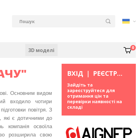
0
3D моделі
АЧУ"
ВХІД
|
РЕЄСТРАЦІЯ
Зайдіть та
зареєструйтеся для
ові. Основним видом
отримання цін та
кий входило чотири
перевірки наявності на
складі
підготовки повітря. З
, які є дотичними до
нь компанія освоїла
єво розширила свою