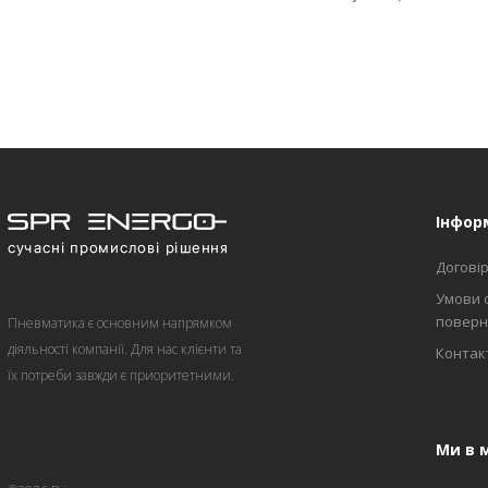
Інфор
Договір
Умови 
поверн
Пневматика є основним напрямком
діяльності компанії. Для нас клієнти та
Контакт
їх потреби завжди є приоритетними.
Ми в 