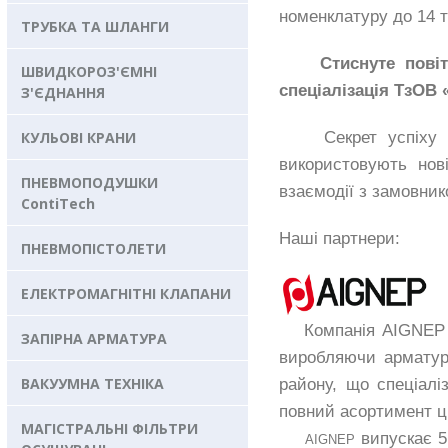
номенклатуру до 14 
ТРУБКА ТА ШЛАНГИ
Стиснуте повітря,
ШВИДКОРОЗ'ЄМНІ
спеціалізація ТзОВ
З'ЄДНАННЯ
КУЛЬОВІ КРАНИ
Секрет успіху комп
використовують нов
ПНЕВМОПОДУШКИ
взаємодії з замовник
ContiTech
Наші партнери:
ПНЕВМОПІСТОЛЕТИ
ЕЛЕКТРОМАГНІТНІ КЛАПАНИ
Компанія AIGNEP роз
ЗАПІРНА АРМАТУРА
виробляючи арматур
ВАКУУМНА ТЕХНІКА
району, що спеціалі
повний асортимент ці
МАГІСТРАЛЬНІ ФІЛЬТРИ
випускає 5
AIGNEP