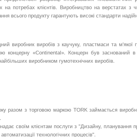
их на потребах клієнтів. Виробництво на верстатах з
ання всього продукту гарантують високі стандарти надійн
ий виробник виробів з каучуку, пластмаси та м'якої 
ю концерну «Continental». Концерн був заснований в 
найбільших виробником гумотехнічних виробів.
у разом з торговою маркою TORK займається виробн
.
надає своїм клієнтам послуги з "Дизайну, планування п
автоматизації технологічних процесів".