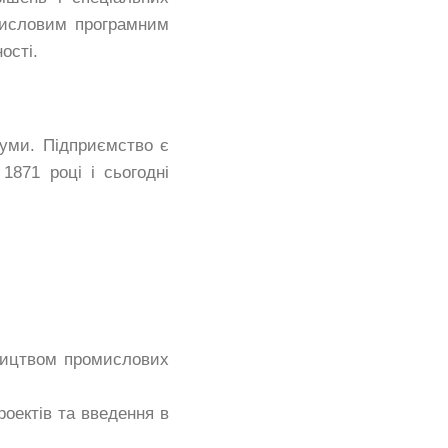
 числовим програмним
ості.
гуми. Підприємство є
1871 році і сьогодні
ицтвом промислових
роектів та введення в