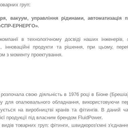
товарних груп:
 вакуум, управління рідинами, автоматизація п
 «СПР-ЕРНЕРГО».
анії в технологічному досвіді наших інженерів, я
і, інноваційні продукти та рішення, при цьому, пере
ом з моменту проектування.
почала свою діяльність в 1976 році в Біоне (Брешіа) 
у для опалювального обладнання, використовуючи пе
зується на виробництві кранів та фітингів. В даний ч
єї продукції під власним брендом FluidPower.
 видів товарних груп: фітинги, швидкороз'ємні з'єднан