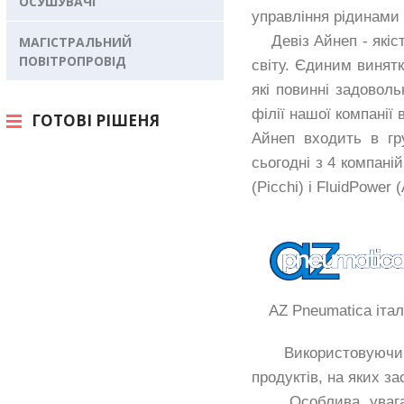
ОСУШУВАЧІ
управління рідинами (
Девіз Айнеп - якість 
МАГІСТРАЛЬНИЙ
ПОВІТРОПРОВІД
світу. Єдиним винятк
які повинні задовол
філії нашої компанії
ГОТОВІ РІШЕНЯ
Айнеп входить в гру
сьогодні з 4 компаній
(Picchi) і FluidPower 
AZ Pneumatica італі
Використовуючи най
продуктів, на яких за
Особлива увага пр