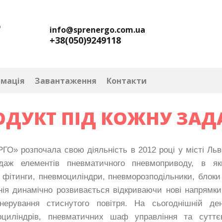
info@sprenergo.com.ua
+38(050)9249118
рмація
Завантаження
Контакти
ОДУКТ ПІД КОЖНУ ЗАД
розпочала свою діяльність в 2012 році у місті Льв
одаж елементів пневматичного пневмоприводу, в я
 фітинги, пневмоциліндри, пневморозподільники, блоки 
ія динамічно розвивається відкриваючи нові напрямки
нерування стиснутого повітря. На сьогоднішній де
оциліндрів, пневматичних шаф управління та сутт