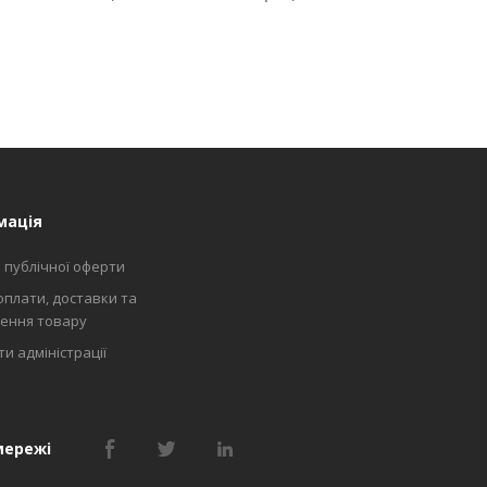
мація
 публічної оферти
оплати, доставки та
ення товару
и адміністрації
мережі