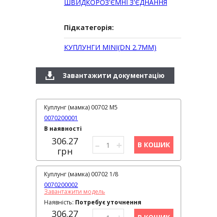
ШВИДКОРОЗ'ЄМНІ З'ЄДНАННЯ
Підкатегорія:
КУПЛУНГИ MINI(DN 2.7MM)
Завантажити документацію
Куплунг (мамка) 00702 M5
0070200001
В наявності
306.27
–
+
В КОШИК
грн
Куплунг (мамка) 00702 1/8
0070200002
Завантажити модель
Наявність:
Потребує уточнення
306.27