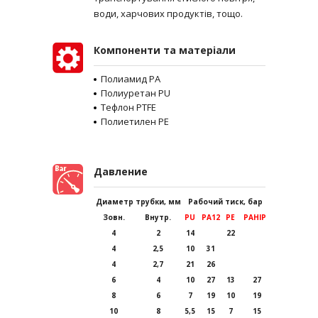
води, харчових продуктів, тощо.
Компоненти та матеріали
Полиамид PA
Полиуретан PU
Тефлон PTFE
Полиетилен PE
Давление
Диаметр трубки, мм
Рабочий тиск, бар при 20*С
Зовн.
Внутр.
PU
PA12
PE
PAHIPL
PTFE
4
2
14
22
27
4
2,5
10
31
4
2,7
21
26
21
6
4
10
27
13
27
20
8
6
7
19
10
19
14
10
8
5,5
15
7
15
12