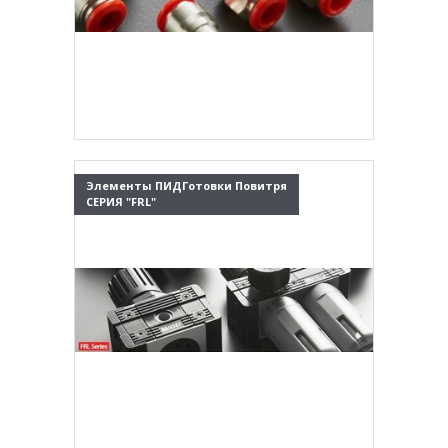
Элементы ПИДГотовки Повитря
СЕРИЯ "FRL"