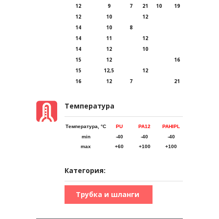
12
9
7
21
10
19
12
10
12
10
14
10
8
14
11
12
14
12
10
15
12
16
15
12,5
12
16
12
7
21
Температура
Температура, °C
PU
PA12
PAHIPL
PTFE
min
-40
-40
-40
-60
max
+60
+100
+100
+205
Категория:
Трубка и шланги