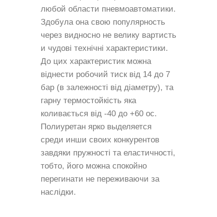
любой области пневмоавтоматики.
Здобула она свою популярность
через видноснo не велику вартисть
и чудові технічні характеристики.
До цих характеристик можна
віднести робочий тиск від 14 до 7
бар (в залежності від діаметру), та
гарну термостойкість яка
коливається від -40 до +60 ос.
Полиуретан ярко выделяется
среди инши своих конкурентов
завдяки пружності та еластичності,
тобто, йогo можна спокойно
перегинати не переживаючи за
наслідки.