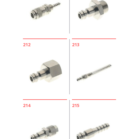
212
213
214
215