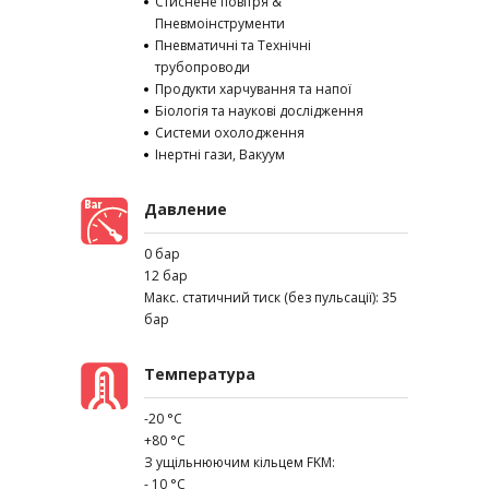
Стиснене повітря &
Пневмоінструменти
Пневматичні та Технічні
трубопроводи
Продукти харчування та напої
Біологія та наукові дослідження
Системи охолодження
Інертні гази, Вакуум
Давление
0 бар
12 бар
Макс. статичний тиск (без пульсації): 35
бар
Температура
-20 °C
+80 °C
З ущільнюючим кільцем FKM:
- 10 °C