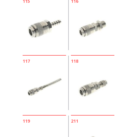
115
116
117
118
119
211