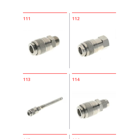
111
112
113
114