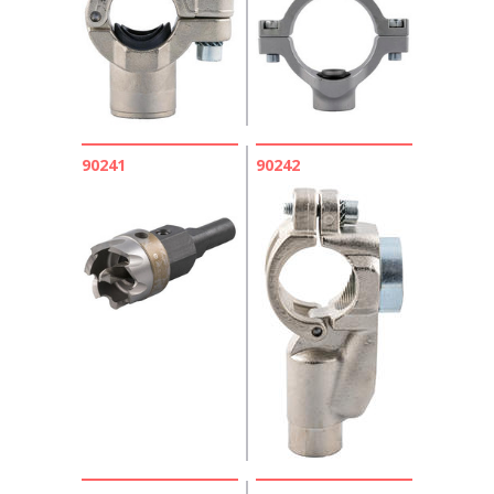
90241
90242