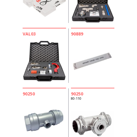
VAL03
90889
90250
90250
80-110