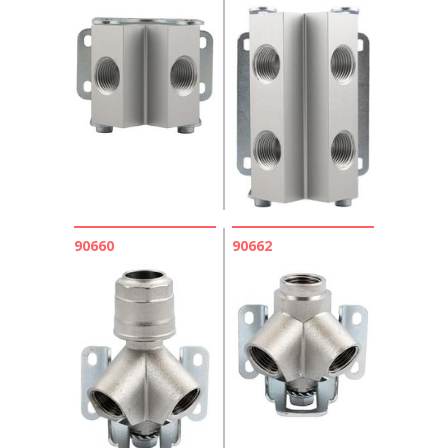
90660
90662