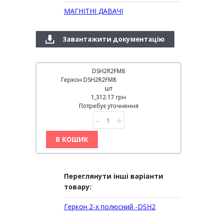
МАГНІТНІ ДАВАЧІ
Завантажити документацію
DSH2R2FM8
Геркон DSH2R2FM8
шт
1,312.17 грн
Потребує уточнення
–
+
В КОШИК
Переглянути інші варіанти
товару:
Геркон 2-х полюсний -DSH2