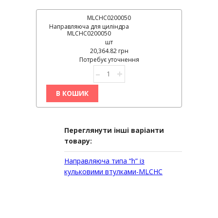
MLCHC0200050
Направляюча для циліндра
MLCHC0200050
шт
20,364.82 грн
Потребує уточнення
–
+
В КОШИК
Переглянути інші варіанти
товару:
Направляюча типа “h” із
кульковими втулками-MLCHC