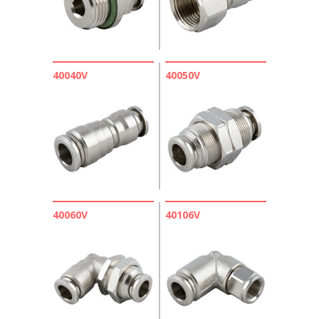
40040V
40050V
40060V
40106V