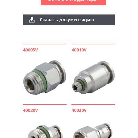
Скачать документацию
40005V
40010V
40020V
40030V