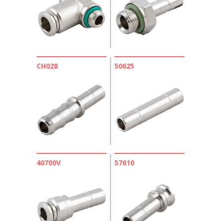
CH028
50625
40700V
57610