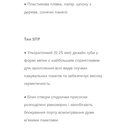
●
Пластикова плівка, папір, шпону з
дерева, сонячні панелі.
Тип
STP
●
Ультратонкий (0,25 мм) дизайн губи у
формі квітки є найбільшим сприятливим
для захоплення всіх видів гнучких
пакувальних пакетів та забезпечує високу
герметичність.
●
Бічні отвори спіднички присоски
розподілені рівномірно і запобігають
блокування порту всмоктування дуже
м'якими пакетами