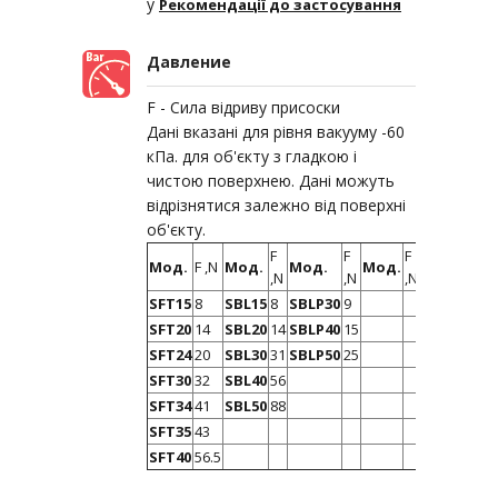
у
Рекомендації до застосування
Давление
F - Сила відриву присоски
Дані вказані для рівня вакууму -60
кПа. для об'єкту з гладкою і
чистою поверхнею. Дані можуть
відрізнятися залежно від поверхні
об'єкту.
F
F
F
Мод.
F ,N
Мод.
Мод.
Мод.
,N
,N
,N
SFT15
8
SBL15
8
SBLP30
9
SFT20
14
SBL20
14
SBLP40
15
SFT24
20
SBL30
31
SBLP50
25
SFT30
32
SBL40
56
SFT34
41
SBL50
88
SFT35
43
SFT40
56.5