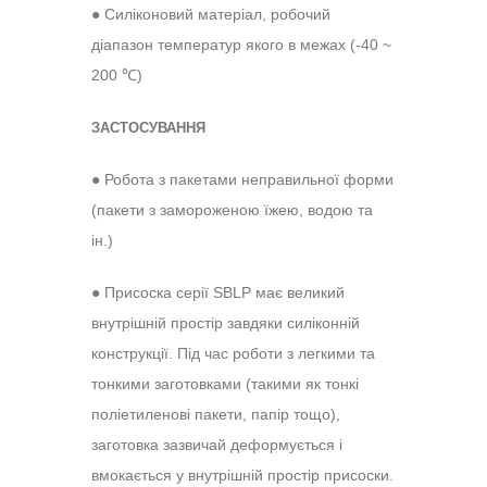
● Силіконовий матеріал, робочий
діапазон температур якого в межах (-40 ~
200 ℃)
ЗАСТОСУВАННЯ
●
Робота з пакетами неправильної форми
(пакети
з замороженою їжею, водою та
ін.)
●
Присоска серії
SBLP
має великий
внутрішній простір завдяки силіконній
конструкції. Під час роботи з легкими та
тонкими заготовками (такими як тонкі
поліетиленові пакети, папір тощо),
заготовка зазвичай деформується і
вмокається у внутрішній простір присоски.