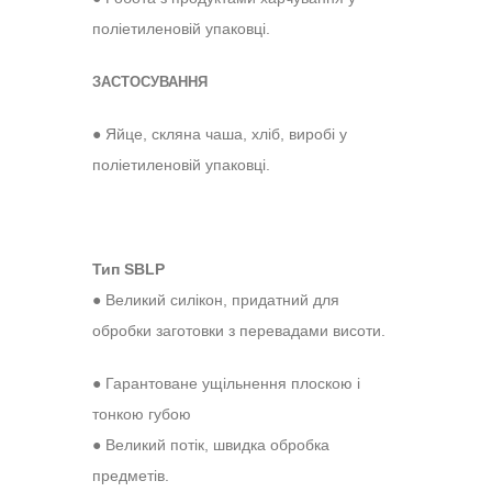
поліетиленовій упаковці.
ЗАСТОСУВАННЯ
●
Яйце,
c
кляна чаша, хліб, виробі у
поліетиленовій упаковці.
Тип
SBLP
● Великий силікон, придатний для
обробки заготовки з перевадами висоти.
● Гарантоване ущільнення плоскою і
тонкою губою
● Великий потік, швидка обробка
предметів.