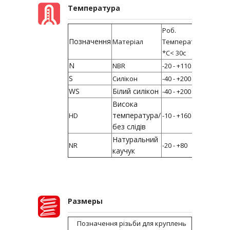
Температура
Роб.
Роб.
Позначення
Матеріал
Температура
Темпе
*C< 30c
*C>30c
N
NBR
-20 - +110
-10 - +
S
Силікон
-40 - +200
-30 - +
WS
Білий силікон
-40 - +200
-30 - +
Висока
температура/
HD
-10 - +160
-5 - +1
без слідів
Натуральний
NR
-20 - +80
-10 - +
каучук
Размеры
Позначення різьби для круплень