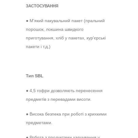
ЗАСТОСУВАННЯ
● М
'який пакувальний пакет (пральний
порошок, локшина швидкого
приготування, хліб у пакетах, кур'єрські
пакети і т.д.)
Тип
SBL
●
4,5 гофри
дозволяють
перенесення
предметів з перевадами висоти.
●
Висока безпека при роботі з крихкими
предметами.
● Робота з продуктами харчування у